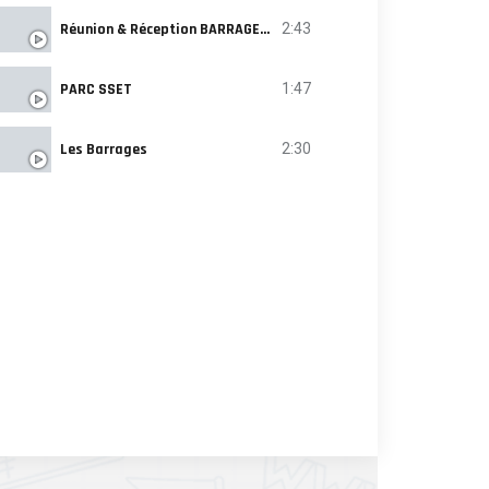
Réunion & Réception BARRAGE SAÏDA
2:43
PARC SSET
1:47
Les Barrages
2:30