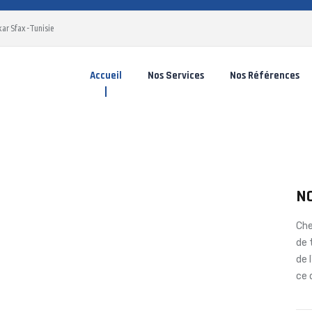
ar Sfax -Tunisie
Accueil
Nos Services
Nos Références
N
Che
de 
de 
ce 