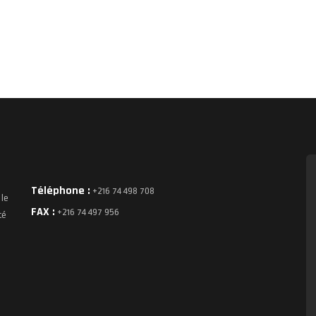
Téléphone :
+216 74 498 708
 le
FAX :
+216 74 497 956
té