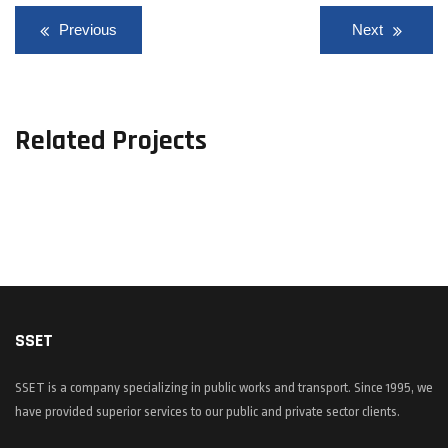
Previous
Next
Related Projects
Travaux De Modernisation Rue Habbana
Travaux de la mise à 2×2 Routes express de la GP1
SSET
SSET is a company specializing in public works and transport. Since 1995, we
have provided superior services to our public and private sector clients.