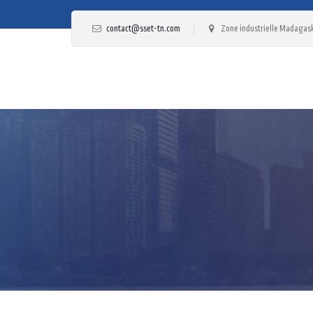
contact@sset-tn.com
Zone industrielle Madagask