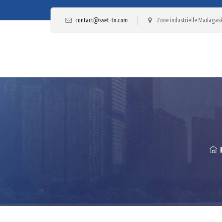
contact@sset-tn.com
Zone industrielle Madagask