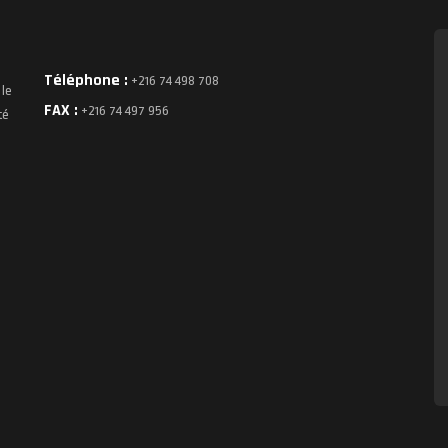
Téléphone :
+216 74 498 708
 le
FAX :
+216 74 497 956
té