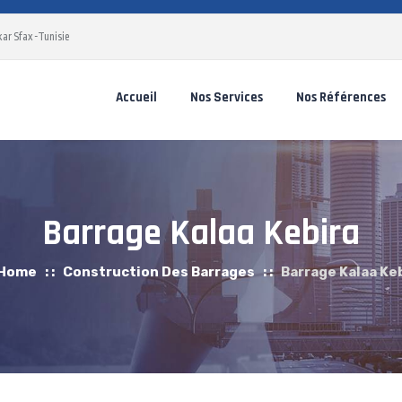
ar Sfax -Tunisie
Accueil
Nos Services
Nos Références
Barrage Kalaa Kebira
Home
: :
Construction Des Barrages
: :
Barrage Kalaa Ke