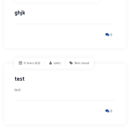
ghjk
0
17 mars 2023
sset2
Non classé
test
test
0